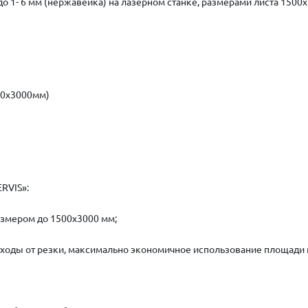
о 1- 6 мм (нержавейка) на лазерном станке, размерами листа 1500
00х3000мм)
RVIS»:
азмером до 1500х3000 мм;
оды от резки, максимально экономичное использование площади п