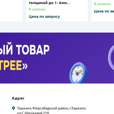
толщиной до 1- 6мм
В наличии
(нержавейка) на лазерном
В наличии
Цена по з
станке
Цена по запросу
Адрес
Ташкент, Юнусабадский район, г.Ташкент,
ул С.Машхадий,210