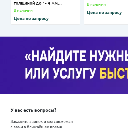
толщиной до 1- 4 мм
В наличии
(алюминий) на лазерном
В наличии
Цена по запросу
станке
Цена по запросу
У вас есть вопросы?
Закажите звонок и мы свяжемся
с вами в ближайшее время