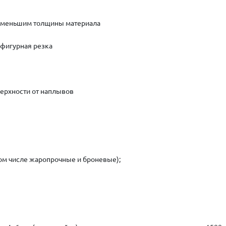
за меньшим толщины материала
 фигурная резка
ерхности от наплывов
ом числе жаропрочные и броневые);