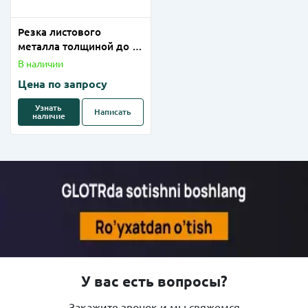
Резка листового
металла толщиной до 1-
4 мм (алюминий) на
В наличии
лазерном станке
Цена по запросу
Узнать
Написать
наличие
У вас есть вопросы?
Закажите звонок и мы свяжемся