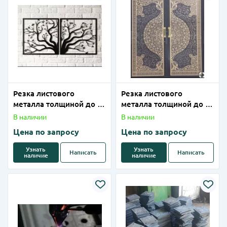
Резка листового
Резка листового
металла толщиной до 1-
металла толщиной до 1-
6мм (нержавейка) на
2 мм (латунь) на
В наличии
В наличии
лазерном станке
лазерном станке
Цена по запросу
Цена по запросу
Узнать
Узнать
Написать
Написать
наличие
наличие