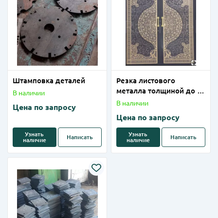
Штамповка деталей
Резка листового
металла толщиной до 1-
В наличии
2 мм (латунь) на
В наличии
Цена по запросу
лазерном станке
Цена по запросу
Узнать
Узнать
Написать
Написать
наличие
наличие