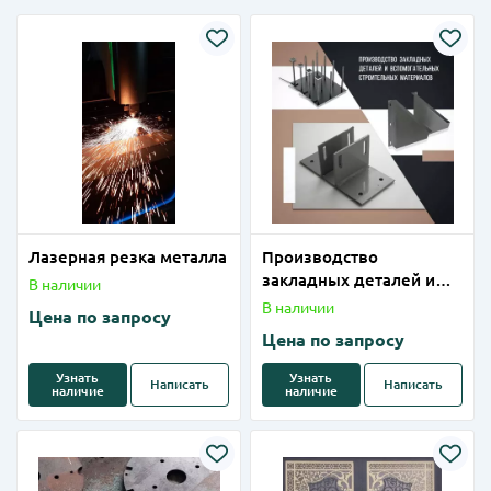
Лазерная резка металла
Производство
закладных деталей и
В наличии
вспомогательных
В наличии
Цена по запросу
строительных
Цена по запросу
материалов
Узнать
Узнать
Написать
Написать
наличие
наличие