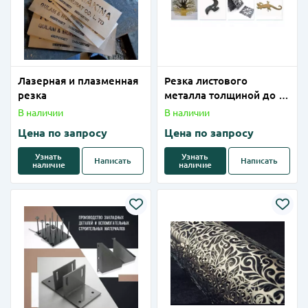
Лазерная и плазменная
Резка листового
резка
металла толщиной до 1-
14мм ( чёрная сталь) на
В наличии
В наличии
лазерном станке
Цена по запросу
Цена по запросу
Узнать
Узнать
Написать
Написать
наличие
наличие