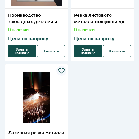
Производство
Резка листового
закладных деталей и
металла толщиной до 1-
вспомогательных
4 мм (алюминий) на
В наличии
В наличии
строительных
лазерном станке
Цена по запросу
Цена по запросу
материалов
Узнать
Узнать
Написать
Написать
наличие
наличие
Лазерная резка металла