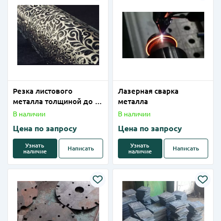
Резка листового
Лазерная сварка
металла толщиной до 1-
металла
4 мм (алюминий) на
В наличии
В наличии
лазерном станке
Цена по запросу
Цена по запросу
Узнать
Узнать
Написать
Написать
наличие
наличие