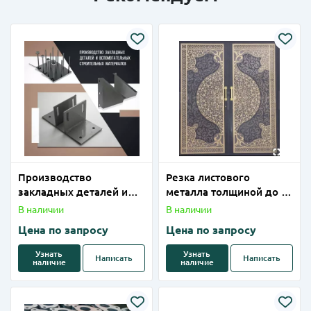
Производство
Резка листового
закладных деталей и
металла толщиной до 1-
вспомогательных
2 мм (латунь) на
В наличии
В наличии
строительных
лазерном станке
Цена по запросу
Цена по запросу
материалов
Узнать
Узнать
Написать
Написать
наличие
наличие