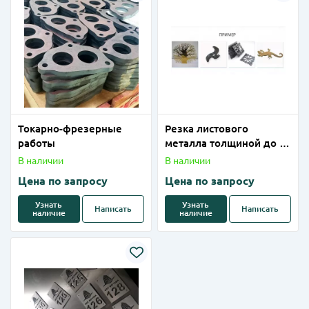
Токарно-фрезерные
Резка листового
работы
металла толщиной до 1-
14мм ( чёрная сталь) на
В наличии
В наличии
лазерном станке
Цена по запросу
Цена по запросу
Узнать
Узнать
Написать
Написать
наличие
наличие